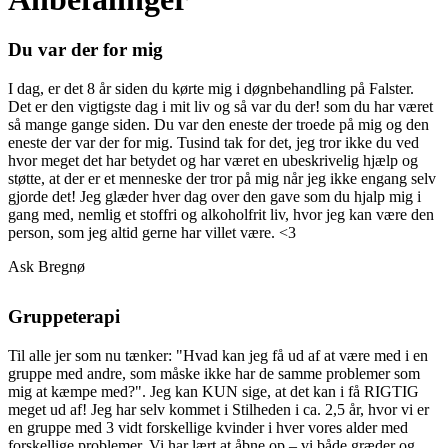
Du var der for mig
I dag, er det 8 år siden du kørte mig i døgnbehandling på Falster.
Det er den vigtigste dag i mit liv og så var du der! som du har været
så mange gange siden. Du var den eneste der troede på mig og den
eneste der var der for mig. Tusind tak for det, jeg tror ikke du ved
hvor meget det har betydet og har været en ubeskrivelig hjælp og
støtte, at der er et menneske der tror på mig når jeg ikke engang selv
gjorde det! Jeg glæder hver dag over den gave som du hjalp mig i
gang med, nemlig et stoffri og alkoholfrit liv, hvor jeg kan være den
person, som jeg altid gerne har villet være. <3
Ask Bregnø
Gruppeterapi
Til alle jer som nu tænker: "Hvad kan jeg få ud af at være med i en
gruppe med andre, som måske ikke har de samme problemer som
mig at kæmpe med?". Jeg kan KUN sige, at det kan i få RIGTIG
meget ud af! Jeg har selv kommet i Stilheden i ca. 2,5 år, hvor vi er
en gruppe med 3 vidt forskellige kvinder i hver vores alder med
forskellige problemer. Vi har lært at åbne op – vi både græder og